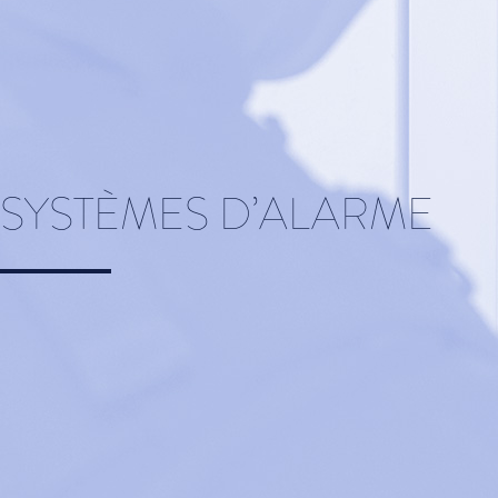
SYSTÈMES D’ALARME