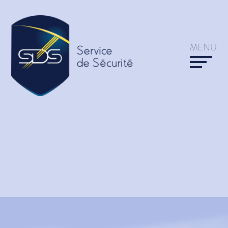
Intervention sur alarme
Protection manifestations
Service de rondes dans
MENU
les propriétés
Service de rondes &
Surveillance
Service de Surveillance-
Vacances
Surveillance communale
Surveillance entreprises
ALARMES / VIDÉOS
SDS ELITE
Systèmes d’alarme
Transport de valeurs
Kit alarme provisoire
Protection rapprochée
Video Surveillance