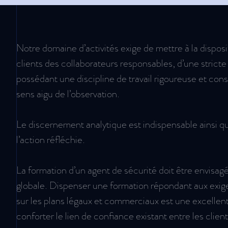
Skip
to
content
Notre domaine d’activités exige de mettre à la dispos
clients des collaborateurs responsables, d’une stricte
possédant une discipline de travail rigoureuse et con
sens aigu de l’observation.
Le discernement analytique est indispensable ainsi qu
l’action réfléchie.
La formation d’un agent de sécurité doit être envisa
globale. Dispenser une formation répondant aux exig
sur les plans légaux et commerciaux est une excellent
conforter le lien de confiance existant entre les clien