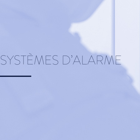
SYSTÈMES D’ALARME