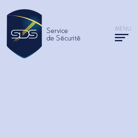
Intervention sur alarme
Protection manifestations
Service de rondes dans
MENU
les propriétés
Service de rondes &
Surveillance
Service de Surveillance-
Vacances
Surveillance communale
Surveillance entreprises
ALARMES / VIDÉOS
SDS ELITE
Systèmes d’alarme
Transport de valeurs
Kit alarme provisoire
Protection rapprochée
Video Surveillance