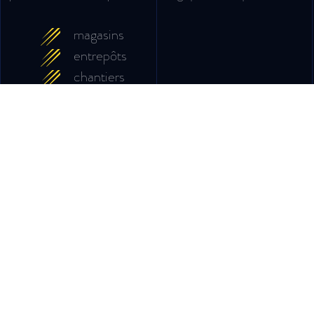
magasins
entrepôts
chantiers
zones sensibles à protéger (salle de
coffres, distributeurs automatiques de
billets)
Accès privés
Ce type de surveillance exerce un effet dissuasif sur
les personnes malintentionnées.
Au-delà des zones à grand public, ce système est de
plus en plus prisé par les particuliers qui protègent
ainsi leurs biens immobiliers contre les effractions.